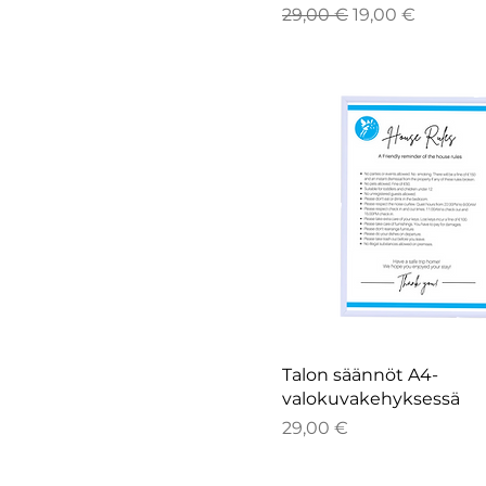
Normaali hinta
Alehinta
29,00 €
19,00 €
Talon säännöt A4-
valokuvakehyksessä
Hinta
29,00 €