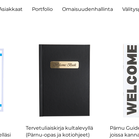
Asiakkaat
Portfolio
Omaisuudenhallinta
Välity
Tervetuliaiskirja kultalevyllä
Pärnu Guide
lläsi
(Pärnu-opas ja kotiohjeet)
joissa kann