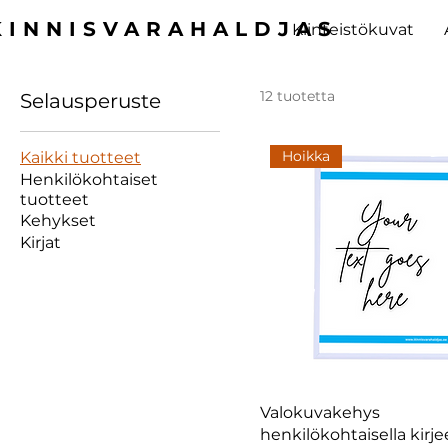
KINNISVARAHALDJAS
Kiinteistökuvat
12 tuotetta
Selausperuste
Hoikka
Kaikki tuotteet
Henkilökohtaiset
tuotteet
Kehykset
Kirjat
Valokuvakehys
henkilökohtaisella kirjee