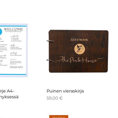
rje A4-
Puinen vieraskirja
hyksessä
Hinta
59,00 €