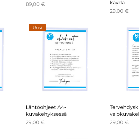
käydä.
Hinta
89,00 €
Hinta
29,00 €
Uusi
Lähtöohjeet A4-
Tervehdyski
kuvakehyksessä
valokuvake
Hinta
Hinta
29,00 €
29,00 €