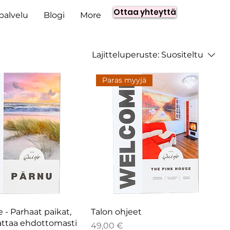
Ottaa yhteyttä
spalvelu
Blogi
More
Lajitteluperuste:
Suositeltu
Paras myyjä
 - Parhaat paikat,
Talon ohjeet
attaa ehdottomasti
Hinta
49,00 €