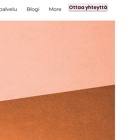
Ottaa yhteyttä
spalvelu
Blogi
More