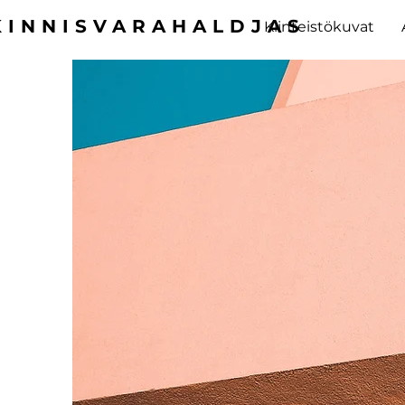
KINNISVARAHALDJAS
Kiinteistökuvat